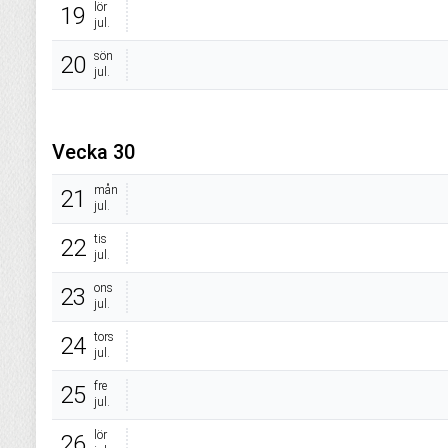
lör
19
jul.
sön
20
jul.
Vecka 30
mån
21
jul.
tis
22
jul.
ons
23
jul.
tors
24
jul.
fre
25
jul.
lör
26