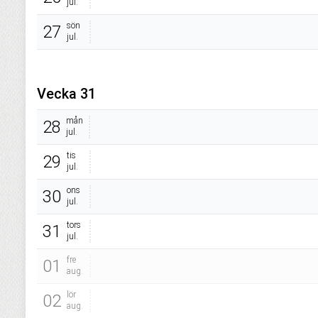
jul.
sön
27
jul.
Vecka 31
mån
28
jul.
tis
29
jul.
ons
30
jul.
tors
31
jul.
fre
01
aug.
lör
02
aug.