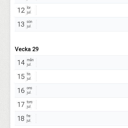
lör
12
jul.
sön
13
jul.
Vecka 29
mån
14
jul.
tis
15
jul.
ons
16
jul.
tors
17
jul.
fre
18
jul.