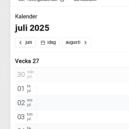
Kalender
juli 2025
juni
idag
augusti
Vecka 27
mån
30
jun.
tis
01
jul.
ons
02
jul.
tors
03
jul.
fre