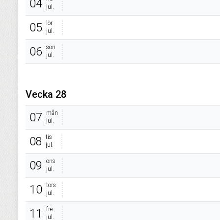
04
jul.
lör
05
jul.
sön
06
jul.
Vecka 28
mån
07
jul.
tis
08
jul.
ons
09
jul.
tors
10
jul.
fre
11
jul.