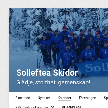
Sollefteå Skidor
Glädje, stolthet, gemenskap!
Startsida
Nyheter
Kalender
Föreningen
Sp
SSF Tävlingskalender
BLI MEDLEM