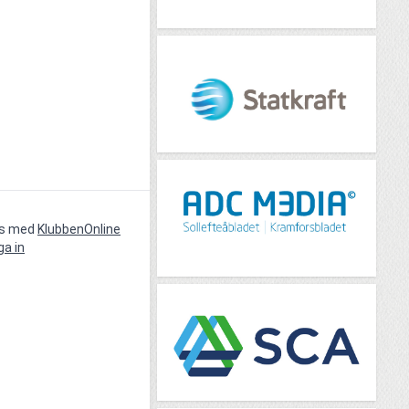
vs med
KlubbenOnline
ga in