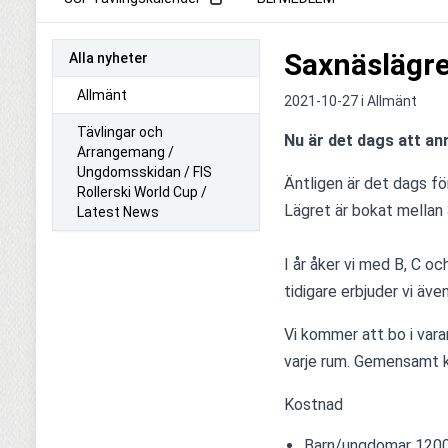
Saxnäslägre
Alla nyheter
Allmänt
2021-10-27 i
Allmänt
Tävlingar och
Nu är det dags att anm
Arrangemang /
Ungdomsskidan / FIS
Äntligen är det dags för
Rollerski World Cup /
Lägret är bokat mellan
Latest News
I år åker vi med B, C o
tidigare erbjuder vi äve
Vi kommer att bo i var
varje rum. Gemensamt kök
Kostnad
Barn/ungdomar 1200