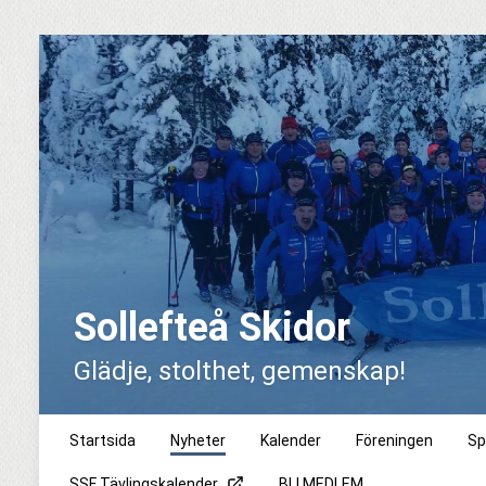
Sollefteå Skidor
Glädje, stolthet, gemenskap!
Startsida
Nyheter
Kalender
Föreningen
Sp
SSF Tävlingskalender
BLI MEDLEM