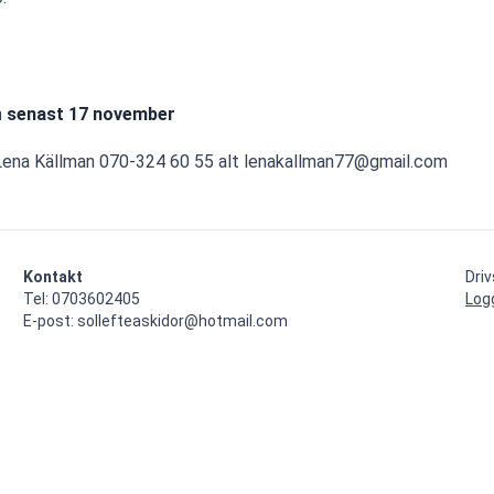
 
senast 17 november
ll Lena Källman 070-324 60 55 alt lenakallman77@gmail.com
Kontakt
Dri
Tel: 0703602405

Log
E-post: sollefteaskidor@hotmail.com