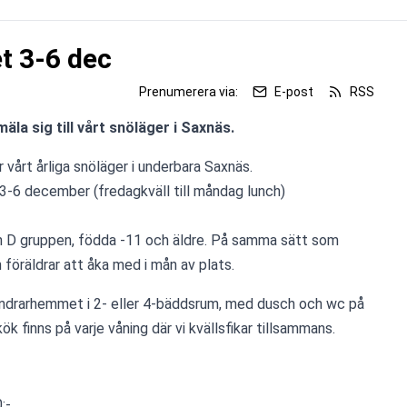
t 3-6 dec
Prenumerera via:
E-post
RSS
äla sig till vårt snöläger i Saxnäs.
 vårt årliga snöläger i underbara Saxnäs. 
 3-6 december (fredagkväll till måndag lunch)
ch D gruppen, födda -11 och äldre. På samma sätt som 
n föräldrar att åka med i mån av plats.
andrarhemmet i 2- eller 4-bäddsrum, med dusch och wc på 
 finns på varje våning där vi kvällsfikar tillsammans.
:-