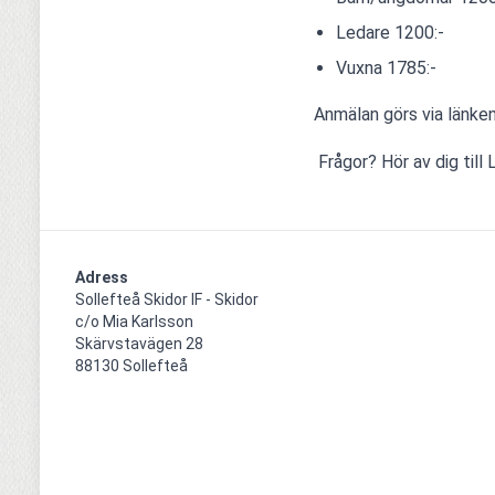
Ledare 1200:-
Vuxna 1785:-
Anmälan görs via länken
 Frågor? Hör av dig ti
Adress
Sollefteå Skidor IF - Skidor

c/o Mia Karlsson

Skärvstavägen 28

88130 Sollefteå