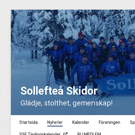
Sollefteå Skidor
Glädje, stolthet, gemenskap!
Startsida
Nyheter
Kalender
Föreningen
Sp
SSF Tävlingskalender
BLI MEDLEM