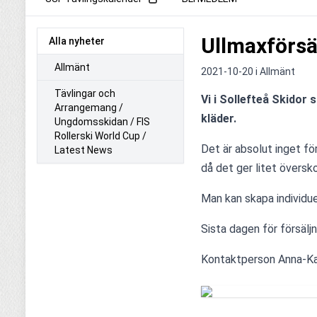
Ullmaxförsä
Alla nyheter
Allmänt
2021-10-20 i
Allmänt
Tävlingar och
Vi i Sollefteå Skidor 
Arrangemang /
kläder.
Ungdomsskidan / FIS
Rollerski World Cup /
Det är absolut inget förs
Latest News
då det ger litet översko
Man kan skapa individuell
Sista dagen för försäljn
Kontaktperson Anna-K