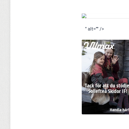
" alt="" />