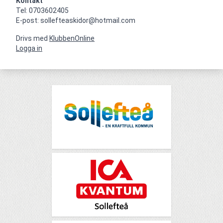
Kontakt
Tel: 0703602405

E-post: sollefteaskidor@hotmail.com
Drivs med
KlubbenOnline
Logga in