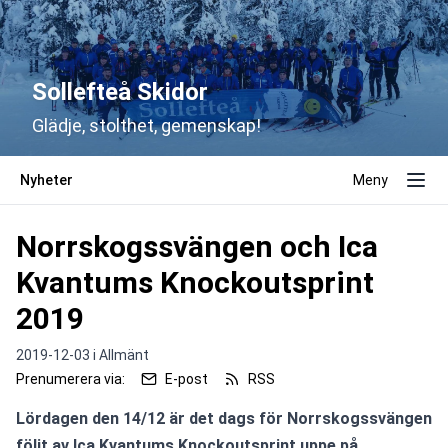
Sollefteå Skidor
Glädje, stolthet, gemenskap!
Nyheter
Meny
Norrskogssvängen och Ica
Kvantums Knockoutsprint
2019
2019-12-03 i
Allmänt
Prenumerera via:
E-post
RSS
Lördagen den 14/12 är det dags för Norrskogssvängen 
följt av Ica Kvantums Knockoutsprint uppe på 