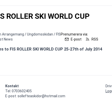
 FIS ROLLER SKI WORLD CUP
ch Arrangemang / Ungdomsskidan / FIS
Prenumerera via:
est News
E-post
RSS
Kontakt
Dri
Tel: 0703602405

Log
E-post: sollefteaskidor@hotmail.com