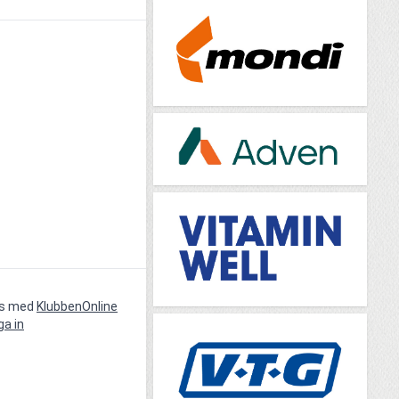
vs med
KlubbenOnline
ga in