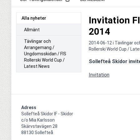
Invitation
Alla nyheter
2014
Allmänt
Tävlingar och
2014-06-12 i
Tävlingar o
Arrangemang /
Rollerski World Cup / Lat
Ungdomsskidan / FIS
Rollerski World Cup /
Latest News
Invitation
Adress
Sollefteå Skidor IF - Skidor

c/o Mia Karlsson

Skärvstavägen 28

88130 Sollefteå