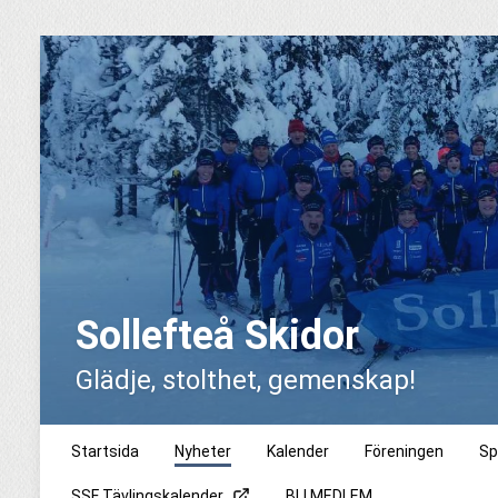
Sollefteå Skidor
Glädje, stolthet, gemenskap!
Startsida
Nyheter
Kalender
Föreningen
Sp
SSF Tävlingskalender
BLI MEDLEM