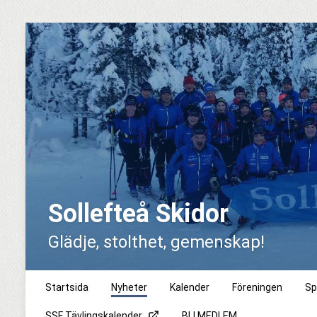
Sollefteå Skidor
Glädje, stolthet, gemenskap!
Startsida
Nyheter
Kalender
Föreningen
Sp
SSF Tävlingskalender
BLI MEDLEM