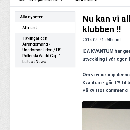
Nu kan vi all
Alla nyheter
klubben !!
Allmänt
Tävlingar och
2014-05-21 i
Allmänt
Arrangemang /
Ungdomsskidan / FIS
ICA KVANTUM har gett 
Rollerski World Cup /
utveckling i vår egen f
Latest News
Om vi visar upp denna "
Kvantum - går 1% tillba
På kvittot kommer d