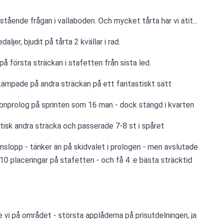
 stående frågan i vallaboden. Och mycket tårta har vi ätit...
aljer, bjudit på tårta 2 kvällar i rad.
 på första sträckan i stafetten från sista led.
 kämpade på andra sträckan på ett fantastiskt sätt
nonprolog på sprinten som 16 man - dock stängd i kvarten
tisk andra sträcka och passerade 7-8 st i spåret
anslopp - tänker än på skidvalet i prologen - men avslutade 
10 placeringar på stafetten - och få 4 :e bästa sträcktid 
vi på området - största applåderna på prisutdelningen, ja 