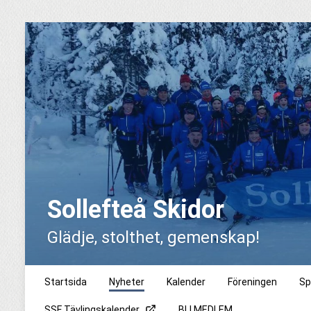
Sollefteå Skidor
Glädje, stolthet, gemenskap!
Startsida
Nyheter
Kalender
Föreningen
Sp
SSF Tävlingskalender
BLI MEDLEM