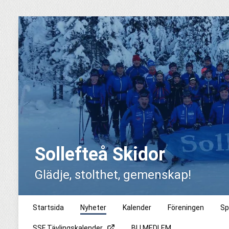
Sollefteå Skidor
Glädje, stolthet, gemenskap!
Startsida
Nyheter
Kalender
Föreningen
Sp
SSF Tävlingskalender
BLI MEDLEM