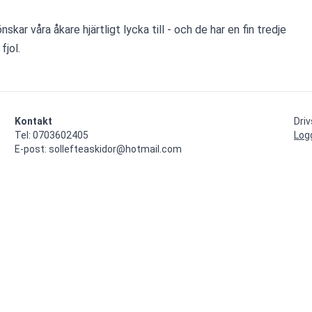
önskar våra åkare hjärtligt lycka till - och de har en fin tredje 
fjol.
Kontakt
Dri
Tel: 0703602405

Log
E-post: sollefteaskidor@hotmail.com