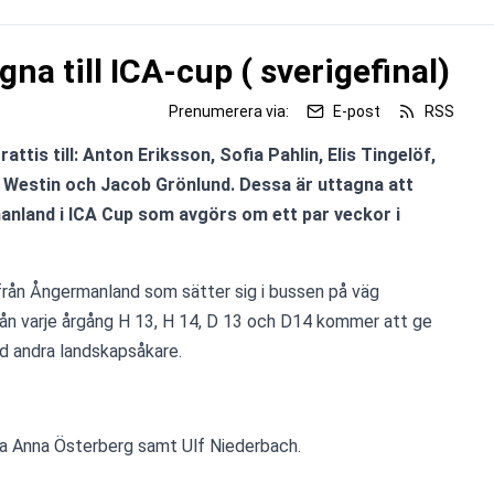
gna till ICA-cup ( sverigefinal)
Prenumerera via:
E-post
RSS
ttis till: Anton Eriksson, Sofia Pahlin, Elis Tingelöf, 
 Westin och Jacob Grönlund. Dessa är uttagna att 
nland i ICA Cup som avgörs om ett par veckor i 
från Ångermanland som sätter sig i bussen på väg 
ån varje årgång H 13, H 14, D 13 och D14 kommer att ge 
ed andra landskapsåkare.
a Anna Österberg samt Ulf Niederbach.