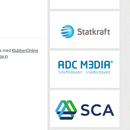
vs med
KlubbenOnline
ga in