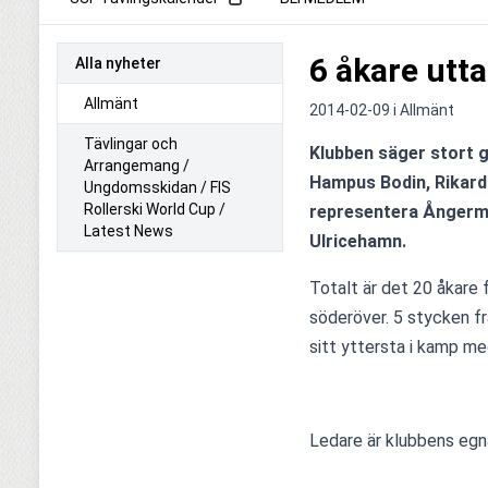
6 åkare utta
Alla nyheter
Allmänt
2014-02-09 i
Allmänt
Tävlingar och
Klubben säger stort gra
Arrangemang /
Hampus Bodin, Rikard
Ungdomsskidan / FIS
Rollerski World Cup /
representera Ångerma
Latest News
Ulricehamn.
Totalt är det 20 åkare 
söderöver. 5 stycken fr
sitt yttersta i kamp m
Ledare är klubbens egn