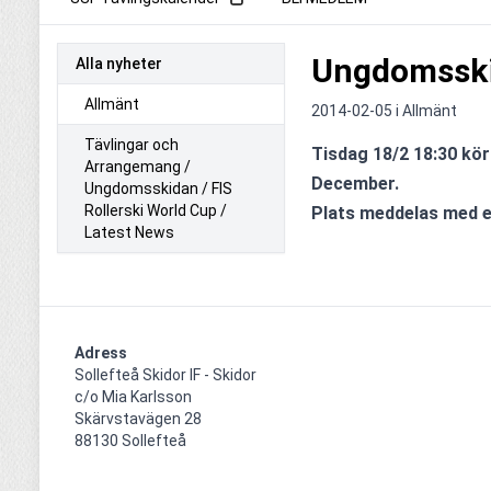
Ungdomssk
Alla nyheter
Allmänt
2014-02-05 i
Allmänt
Tävlingar och
Tisdag 18/2 18:30 kör 
Arrangemang /
December.

Ungdomsskidan / FIS
Rollerski World Cup /
Plats meddelas med en
Latest News
Adress
Sollefteå Skidor IF - Skidor

c/o Mia Karlsson

Skärvstavägen 28

88130 Sollefteå