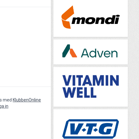
vs med
KlubbenOnline
ga in