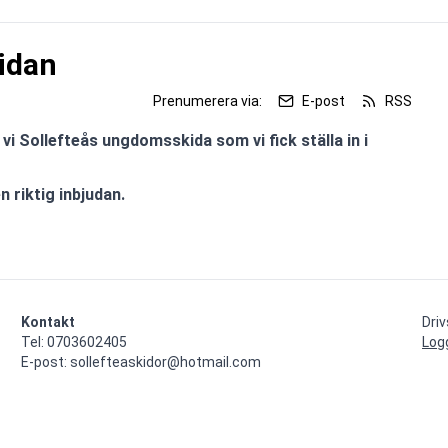
idan
Prenumerera via:
E-post
RSS
vi Sollefteås ungdomsskida som vi fick ställa in i 
 riktig inbjudan.
Kontakt
Dri
Tel: 0703602405

Log
E-post: sollefteaskidor@hotmail.com