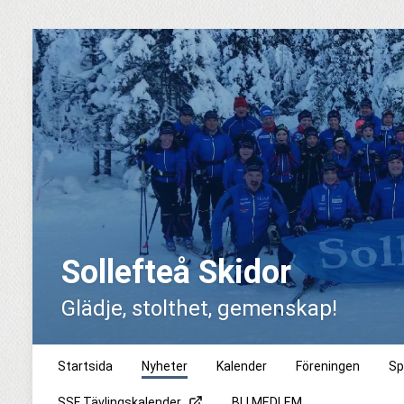
Sollefteå Skidor
Glädje, stolthet, gemenskap!
Startsida
Nyheter
Kalender
Föreningen
Sp
SSF Tävlingskalender
BLI MEDLEM