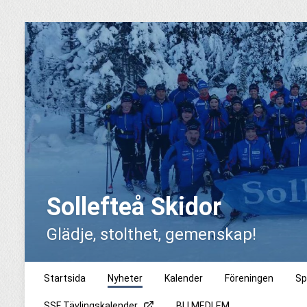
Sollefteå Skidor
Glädje, stolthet, gemenskap!
Startsida
Nyheter
Kalender
Föreningen
Sp
SSF Tävlingskalender
BLI MEDLEM