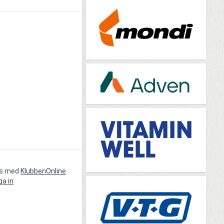
vs med
KlubbenOnline
ga in