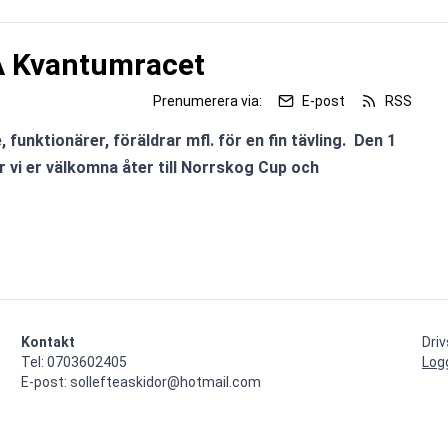
A Kvantumracet
Prenumerera via:
E-post
RSS
, funktionärer, föräldrar mfl. för en fin tävling.  Den 1 
r vi er välkomna åter till Norrskog Cup och 
Kontakt
Dri
Tel: 0703602405

Log
E-post: sollefteaskidor@hotmail.com