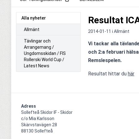
Resultat IC
Alla nyheter
Allmänt
2014-01-11 i
Allmänt
Tävlingar och
Vi tackar alla tävlande
Arrangemang /
och 2:a februari hälsa
Ungdomsskidan / FIS
Rollerski World Cup /
Remslespelen.
Latest News
Resultat hittar du 
här
Adress
Sollefteå Skidor IF - Skidor

c/o Mia Karlsson

Skärvstavägen 28

88130 Sollefteå