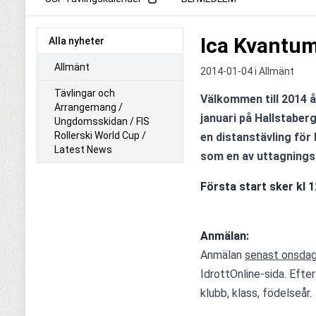
Ica Kvantu
Alla nyheter
Allmänt
2014-01-04 i
Allmänt
Tävlingar och
Välkommen till 2014 å
Arrangemang /
januari på Hallstaberg
Ungdomsskidan / FIS
Rollerski World Cup /
en distanstävling för
Latest News
som en av uttagningst
Första start sker kl 12.00  
Anmälan: 
Anmälan 
senast onsdag
IdrottOnline-sida. Efte
klubb, klass, födelseår.