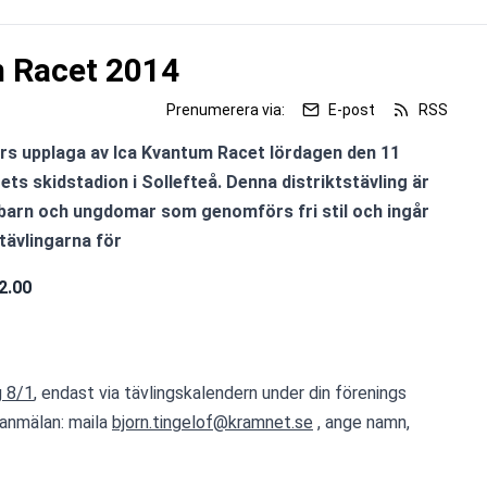
m Racet 2014
Prenumerera via:
E-post
RSS
rs upplaga av Ica Kvantum Racet lördagen den 11 
ets skidstadion i Sollefteå. Denna distriktstävling är 
 barn och ungdomar som genomförs fri stil och ingår 
ävlingarna för 
                    
 8/1
, endast via tävlingskalendern under din förenings 
ranmälan: maila 
bjorn.tingelof@kramnet.se
 , ange namn, 