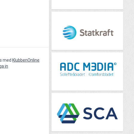
vs med
KlubbenOnline
ga in