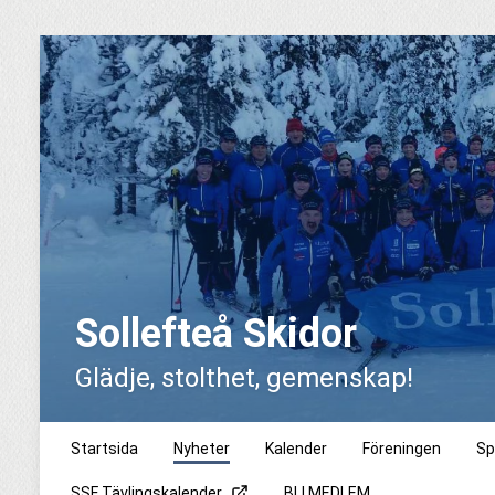
Sollefteå Skidor
Glädje, stolthet, gemenskap!
Startsida
Nyheter
Kalender
Föreningen
Sp
SSF Tävlingskalender
BLI MEDLEM