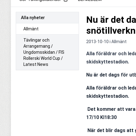
Nu är det da
Alla nyheter
snötillverkn
Allmänt
Tävlingar och
2013-10-10 i
Allmänt
Arrangemang /
Ungdomsskidan / FIS
Alla föräldrar och le
Rollerski World Cup /
skidskyttestadion.
Latest News
Nu är det dags för utb
Alla föräldrar och le
skidskyttestadion.
Det kommer att vara t
17/10 Kl18:30
När det blir dags att