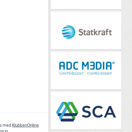
vs med
KlubbenOnline
ga in