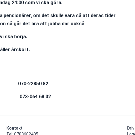
öndag 24:00 som vi ska göra.
liga pensionärer, om det skulle vara så att deras tider
on så går det bra att jobba där också.
i ska börja. 
åller årskort.
          
            070-22850 82
                  073-064 68 32 
Kontakt
Dri
Tel: 0703602405

Log