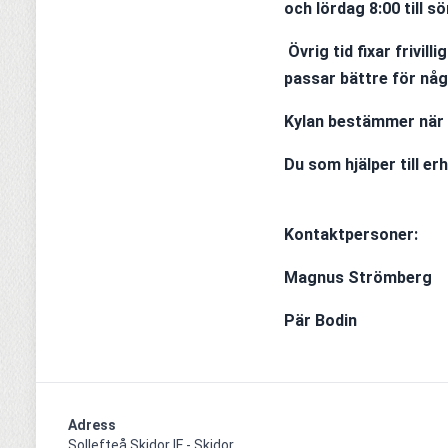
och lördag 8:00 till s
Övrig tid fixar frivil
passar bättre för någ
Kylan bestämmer när v
Du som hjälper till erh
Kontaktpersoner:            
Magnus Strömberg       
Pär Bodin                     
Adress
Sollefteå Skidor IF - Skidor
