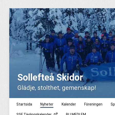
Sollefteå Skidor
Glädje, stolthet, gemenskap!
Startsida
Nyheter
Kalender
Föreningen
Sp
SSF Tävlingskalender
BLI MEDLEM