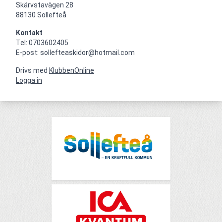
Skärvstavägen 28

88130 Sollefteå
Kontakt
Tel: 0703602405

E-post: sollefteaskidor@hotmail.com
Drivs med
KlubbenOnline
Logga in