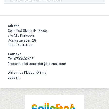
Adress
Sollefteå Skidor IF - Skidor

c/o Mia Karlsson

Skärvstavägen 28

88130 Sollefteå
Kontakt
Tel: 0703602405

E-post: sollefteaskidor@hotmail.com
Drivs med
KlubbenOnline
Logga in