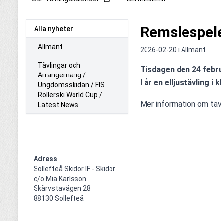
Remslespel
Alla nyheter
Allmänt
2026-02-20 i
Allmänt
Tävlingar och
Tisdagen den 24 febru
Arrangemang /
I år en elljustävling i k
Ungdomsskidan / FIS
Rollerski World Cup /
Mer information om tävl
Latest News
Adress
Sollefteå Skidor IF - Skidor

c/o Mia Karlsson

Skärvstavägen 28

88130 Sollefteå