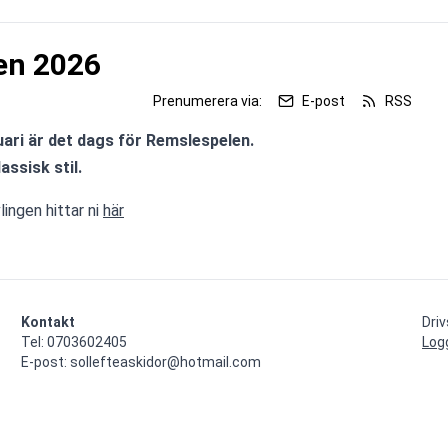
en 2026
Prenumerera via:
E-post
RSS
ari är det dags för Remslespelen.
lassisk stil.
ingen hittar ni 
här
Kontakt
Dri
Tel: 0703602405

Log
E-post: sollefteaskidor@hotmail.com