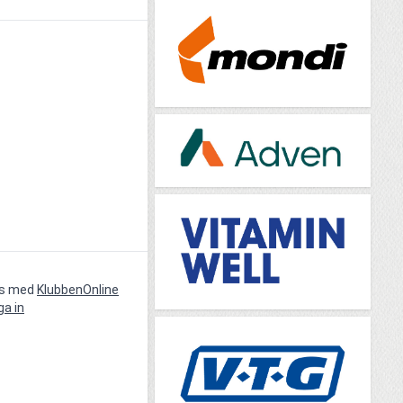
vs med
KlubbenOnline
ga in