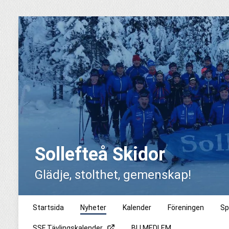
Sollefteå Skidor
Glädje, stolthet, gemenskap!
Startsida
Nyheter
Kalender
Föreningen
Sp
SSF Tävlingskalender
BLI MEDLEM