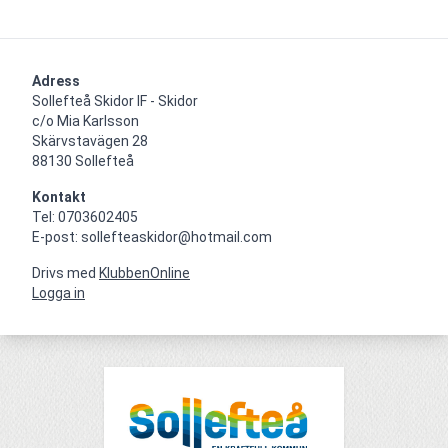
Adress
Sollefteå Skidor IF - Skidor

c/o Mia Karlsson

Skärvstavägen 28

88130 Sollefteå
Kontakt
Tel: 0703602405

E-post: sollefteaskidor@hotmail.com
Drivs med
KlubbenOnline
Logga in