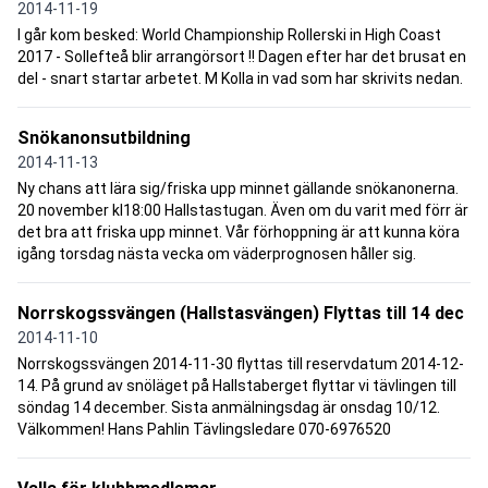
2014-11-19
I går kom besked: World Championship Rollerski in High Coast
2017 - Sollefteå blir arrangörsort !! Dagen efter har det brusat en
del - snart startar arbetet. M Kolla in vad som har skrivits nedan.
Snökanonsutbildning
2014-11-13
Ny chans att lära sig/friska upp minnet gällande snökanonerna.
20 november kl18:00 Hallstastugan. Även om du varit med förr är
det bra att friska upp minnet. Vår förhoppning är att kunna köra
igång torsdag nästa vecka om väderprognosen håller sig.
Norrskogssvängen (Hallstasvängen) Flyttas till 14 dec
2014-11-10
Norrskogssvängen 2014-11-30 flyttas till reservdatum 2014-12-
14. På grund av snöläget på Hallstaberget flyttar vi tävlingen till
söndag 14 december. Sista anmälningsdag är onsdag 10/12.
Välkommen! Hans Pahlin Tävlingsledare 070-6976520