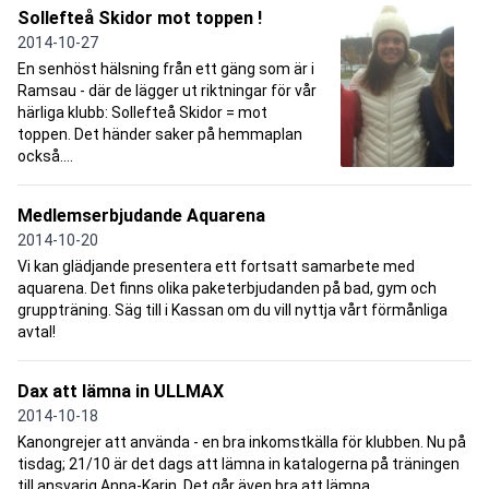
Sollefteå Skidor mot toppen !
2014-10-27
En senhöst hälsning från ett gäng som är i
Ramsau - där de lägger ut riktningar för vår
härliga klubb: Sollefteå Skidor = mot
toppen. Det händer saker på hemmaplan
också....
Medlemserbjudande Aquarena
2014-10-20
Vi kan glädjande presentera ett fortsatt samarbete med
aquarena. Det finns olika paketerbjudanden på bad, gym och
gruppträning. Säg till i Kassan om du vill nyttja vårt förmånliga
avtal!
Dax att lämna in ULLMAX
2014-10-18
Kanongrejer att använda - en bra inkomstkälla för klubben. Nu på
tisdag; 21/10 är det dags att lämna in katalogerna på träningen
till ansvarig Anna-Karin. Det går även bra att lämna