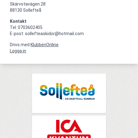
Skärvstavägen 28

88130 Sollefteå
Kontakt
Tel: 0703602405

E-post: sollefteaskidor@hotmail.com
Drivs med
KlubbenOnline
Logga in